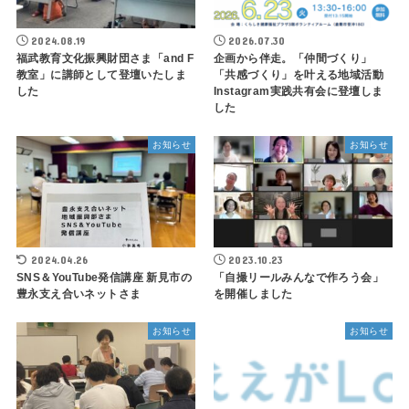
2024.08.19
2026.07.30
福武教育文化振興財団さま「and F
企画から伴走。「仲間づくり」
教室」に講師として登壇いたしま
「共感づくり」を叶える地域活動
した
Instagram実践共有会に登壇しま
した
お知らせ
お知らせ
2024.04.26
2023.10.23
SNS＆YouTube発信講座 新見市の
「自撮リールみんなで作ろう会」
豊永支え合いネットさま
を開催しました
お知らせ
お知らせ